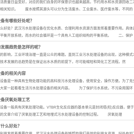
质量日益变好，对应的我们自身的环保意识也越来越高，节约用水和水资源回收二次
理相关知识。 废水按照其源头可以分为生活废水、工业废水、医疗废水等，不同的
设备有哪些好处呢？
好处？武汉污水处理设备在优化水质、合理利用水资源方面发挥着重要作用。具体
非平衡开放系统，而水的社会循环是一个具有人工组织结构的平衡系统。 二、保护
的发展趋势是怎样的呢？
影响，工业环境治理一直是公众的难题。直到工业污水处理设备的出现，这种模式才
技术发展的总趋势是在保证出水水质的前提下，尽可能缩短和简化工艺流程。然
设备的相关内容
备是一种具有生物处理功能的高科技污水处理设备，使用安全，操作方便。为了充分
和大家一起看看生活污水处理设备的相关内容。 为了保护污水系统，不污染周围环
设备厌氧处理工艺
一般具有厌氧处理功能。VTBR生化反应器的基本单元是封闭塔(柱)反应器，便
面的文章介绍了厌氧处理工艺和地埋式污水处理设备的控制过程。 厌氧处理
有什么好处？
用发挥着重要作用。武汉污水处理设备能够帮助我们高效的利用水资源，好处有如