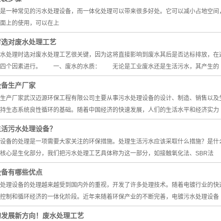
是一种常见的污水处理设备，而一体化处理可以带来很多好处。它可以减小占地空间
面上的使用，可以在上
时选对废水处理工艺
处理时选对废水处理工艺很关键，因为这将直接影响到废水其后是否达标排放，在选
本四个因素进行。 一、废水的水质： 无论是工业废水还是生活污水，其产生的
设备生产厂家
产厂家武汉迈源环保工程有限公司主要从事污水处理设备的设计、制造、销售以及生
持生态系统良性循环的基础。随着中国经济的快速发展，人们的生活水平和经济实力
生活污水处理设备？
备的处理是一项需要大家关注的环保措施。处理生活污水应该采取什么措施？是什
核心是生化部分，我们把污水处理工艺具体称为这一部分，如接触氧化法、SBR法
设备有哪些优点
理设备的处理越来越受到国内外的重视，开发了许多处理技术。随着电镀行业的快速
控制和循环经济的一体化阶段。近年来随着环保产业的不断完善，电镀污水处理设备
的发展新方向！废水处理工艺