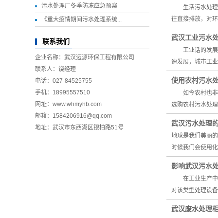
污水处理厂冬季防冻应急预案
生活污水处理设
往直接排放，对环
《重大疫情期间污水处理系统...
武汉工业污水
联系我们
工业话的发展，
企业名称：武汉迈源环保工程有限公司
速发展，城市工业
联系人：饶经理
使用农村污水
电话：027-84525755
手机：18995557510
如今农村也非常
网址：www.whmyhb.com
选购农村污水处
邮箱：1584206916@qq.com
武汉污水处理
地址：武汉市东西湖区银柏路51号
地球是我们美丽
时候我们会使用化
影响武汉污水
在工业生产中会
对该类型处理设
武汉废水处理