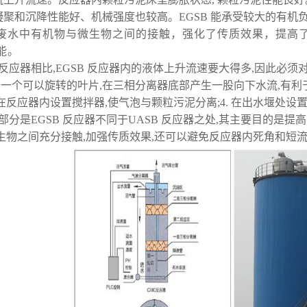
凝聚和沉降性能好、机械强度也较高。
EGSB
能承受较大的有机
废水中有机物与微生物之间的接触，强化了传质效果，提高
能。
反应器相比
,EGSB
反应器内的液体上升流速要大得多
,
因此必须
加一个可以旋转的叶片
,
在三相分离器底部产生一股向下水流
,
有利
在反应器内设置搅拌器
,
使气泡与颗粒污泥分离
;4
.
在出水堰处设
部分是
EGSB
反应器不同于
UASB
反应器之处
,
其主要目的是提高
生物之间充分接触
,
加强传质效果
,
还可以避免反应器内死角和短