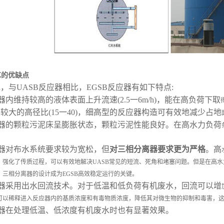
艺的优缺点
说，与
UASB反应器相比，EGSB反应器有如下特点:
反应器内维持较高的液体表面上升流速(
2.5
一
6m/h)
，能在高负荷下取
用较大的高径比(15一40)，细高型的反应器构造可有效地减少占地
反应器的颗粒污泥床呈膨胀状态，颗粒污泥性能良好。在高水力负荷
反应器对布水系统要求较为宽松，但
对三相分离器要求更为严格
。高
，强化了传质过程，可以有效地解决
UASB常见的短流、死角和堵塞
问题。但是在高水
，三相分离器的设计成为
EGSB高效稳定运行的关
键。
反应器采用出水回流技术。对于低温和低负荷有机废水，回流可以增
可以稀释进入反应器内的基质浓度和有毒物质浓度，降低其对微生
物的抑制和毒害，
反应器在处理低温、低浓度有机废水时也有显著效果。