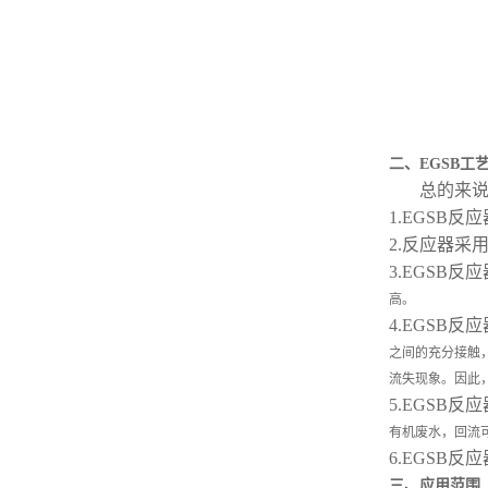
二、
EGSB工
总的来
1.EGSB
2.反应器采
3.EGSB
高。
4.EGSB
之间的充
分接触
流失现象。因此
5.EGSB
有机废
水，回流
6.EGSB
三、应用范围