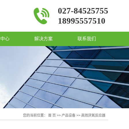
027-84525755
18995557510
闻中心
解决方案
联系我们
您的当前位置：
首 页
>>
产品设备
>>
高效厌氧反应器