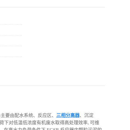
器主要由配水系统、反应区、
三相分离器
、沉淀
荷下对低温低浓度有机废水取得高处理效率
,
可维
。在高水力负荷条件下
,EGSB
反应器内颗粒污泥的