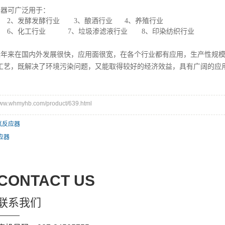
应器
可广泛用于：
2
、
发酵发酵行业
3
、
酿酒行业
4
、养殖行业
6
、
化工行业
7
、
垃圾渗滤液行业
8
、印染纺织行业
艺近年来在国内外发展很快，应用面很宽，在各个行业都有应用，生产性规
工艺，既解决了环境污染问题，又能取得较好的经济效益，具有广阔的应
.whmyhb.com/product/639.html
氧反应器
应器
CONTACT US
联系我们