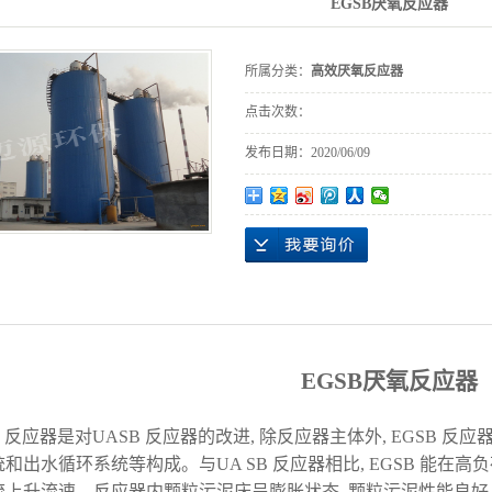
EGSB厌氧反应器
所属分类：
高效厌氧反应器
点击次数：
发布日期：
2020/06/09
EGSB
厌氧反应器
B
反应器是对
UASB
反应器的改进
,
除反应器主体外
, EGSB
反应
统和出水循环系统等构成。与
UA SB
反应器相比
, EGSB
能在高负
流上升流速。反应器内颗粒污泥床呈膨胀状态
,
颗粒污泥性能良好