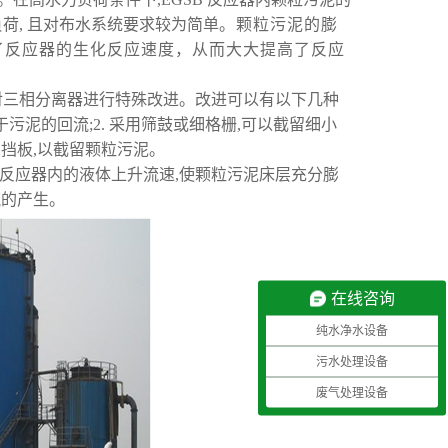
负荷
,
且对布水系统要求较为简单
。颗粒污泥的膨
了反应器的生化反应速度，从而大大提高了反应
对三相分离器进行特殊改进。改进可以有以下几种
于污泥的回流
;2
.
采用筛鼓或细格栅
,
可以截留细小
置挡板
,
以截留颗粒污泥。
反应器内的液体上升流速
,
使颗粒污泥床层充分膨
流的产生。
在线咨询
纯水净水设备
污水处理设备
废气处理设备