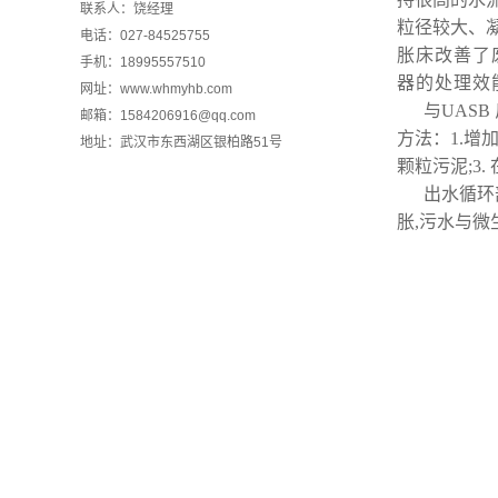
联系人：饶经理
粒径较大、
电话：027-84525755
胀床改善了
手机：18995557510
器的处理效
网址：www.whmyhb.com
与
UASB
邮箱：1584206916@qq.com
方法
：
1.
增
地址：武汉市东西湖区银柏路51号
颗粒污泥
;3
.
出水循环
胀
,
污水与微